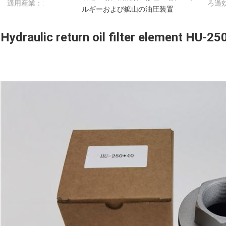
適用産業：:
ろ過効
ルギーおよび鉱山の油圧装置
Hydraulic return oil filter element HU-25