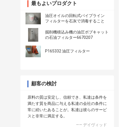
最もよいプロダクト
油圧オイルの回転式パイプライン
フィルターを石灰で消毒すること
掘削機積込み機の油圧ボブキャット
の石油フィルター6670207
P165332 油圧フィルター
顧客の検討
原料の質は安定し、信頼でき、私達は条件を
満たす質を商品に与える私達の会社の条件に
常に続いたあることが。私達は彼らのサービ
スと非常に満足する。
—— デイヴィッド