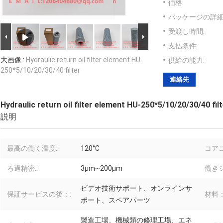
価格:
パッケージの詳細
受渡し時間:
支払条件:
大画像 :
Hydraulic return oil filter element HU-
供給の能力:
250*5/10/20/30/40 filter
連絡先
Hydraulic return oil filter element HU-250*5/10/20/30/40 fil
説明
最高の働く温度::
120°C
コア
ろ過精密::
3μm~200μm
働きシ
ビデオ技術サポート、オンラインサ
保証サービスの後：:
材料：
ポート、スペアパーツ
製造工場、機械類の修理工場、エネ