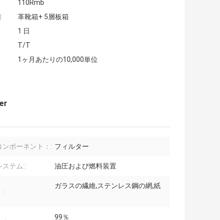
110Rmb
:
革靴箱+ 5層板箱
1 日
T/T
1ヶ月あたりの10,000単位
ter
コンポーネント：:
フィルター
ステム::
油圧および燃料装置
ガラスの繊維,ステンレス鋼の網,紙
:
99％