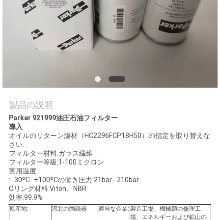
旅
行
品
質
管
製品の説明
理
Parker 921999油圧石油フィルター
導入
オイルのリターン濾材（HC2296FCP18H50）の指定を取り替えな
さい:
私
フィルター材料:ガラス繊維
フィルター等級:1-100ミクロン
達
実用温度
:- 30ºC- +100ºCの働き圧力:21bar--210bar
に
Oリング材料:Viton、NBR
効率:99.9%
連
原産地:
河北の陶磁器
適当な企業:
製造工場、機械類の修理工
場、エネルギーおよび鉱山の