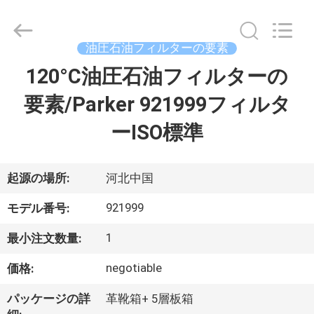
-
2026
Langfang
Fulu
filter
油圧石油フィルターの要素
Co.,
Ltd.
120°C油圧石油フィルターの
家
All
Rights
Reserved.
要素/Parker 921999フィルタ
Developed
by
ECER
プ
ーISO標準
ロ
ダ
起源の場所:
河北中国
ク
921999
モデル番号:
ト
1
最小注文数量:
negotiable
価格:
ビ
パッケージの詳
革靴箱+ 5層板箱