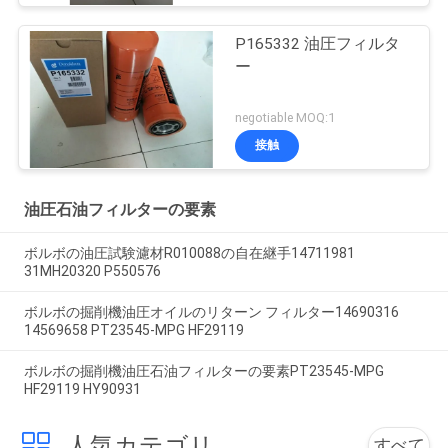
P165332 油圧フィルタ
ー
negotiable MOQ:1
接触
油圧石油フィルターの要素
ボルボの油圧試験濾材R010088の自在継手14711981
31MH20320 P550576
ボルボの掘削機油圧オイルのリターン フィルター14690316
14569658 PT23545-MPG HF29119
ボルボの掘削機油圧石油フィルターの要素PT23545-MPG
HF29119 HY90931
人気カテゴリ
すべて