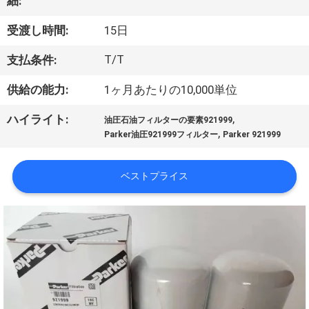
デ
細:
オ
受渡し時間:
15日
T/T
支払条件:
私
供給の能力:
1ヶ月あたりの10,000単位
達
,
ハイライト:
油圧石油フィルターの要素921999
に
,
Parker油圧921999フィルター
Parker 921999
つ
ベストプライス
い
て
工
場