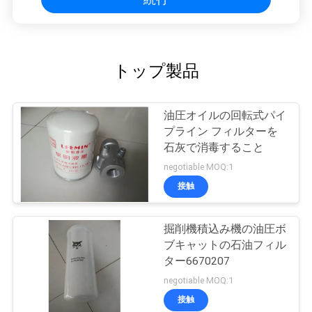
トップ製品
油圧オイルの回転式パイ
プライン フィルターを
石灰で消毒すること
negotiable MOQ:1
接触
掘削機積込み機の油圧ボ
ブキャットの石油フィル
ター6670207
negotiable MOQ:1
接触