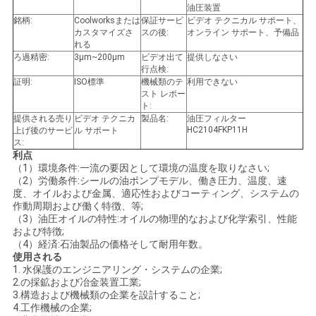
油圧装置
絡
銘柄:
Coolworksまたは
保証サービ
ビデオ テクニカル サポート、
カスタマイズさ
スの後:
オンライン サポート、予備品
し
れる
ろ過精密:
3μm~200μm
ビデオ出て
提供しなさい
な
行点検:
証明:
ISO標準
機械類のテ
利用できない
スト レポー
さ
ト:
提供される売り
ビデオ テクニカ
製品名:
油圧フィルター
い
HC2104FKP11H
上げ後のサービ
ル サポート
ス:
利点
（1）環境条件:一流の要因として環境の温度を取りなさい;
ニ
（2）労働条件:シールの油ポンプモデル、働き圧力、温度、速
度、オイルおよび金属、適応性およびコーティング、システムの
ュ
作動周期および働く特徴、等;
（3）油圧オイルの特性:オイルの物理的なおよび化学索引、性能
ー
および特徴;
（4）経済:石油製品の価格そして耐用年数。
使用される
ス
1. 水保護のエンジニアリング・システムの企業;
2.の採鉱および冶金装置工業;
3.構造および機械類の企業を設計すること;
場
4.工作機械の企業;