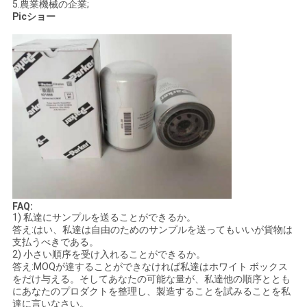
5.農業機械の企業;
Picショー
合
地
図
PRIVACY
POLICY
FAQ:
1) 私達にサンプルを送ることができるか。
答え:はい、私達は自由のためのサンプルを送ってもいいが貨物は
支払うべきである。
2) 小さい順序を受け入れることができるか。
答え:MOQが達することができなければ私達はホワイト ボックス
をだけ与える。そしてあなたの可能な量が、私達他の順序ととも
にあなたのプロダクトを整理し、製造することを試みることを私
達に言いなさい。