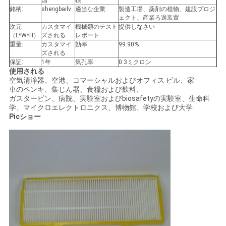
国
検:
絡
銘柄:
shengbailv
適当な企業:
製造工場、薬剤の植物、建設プロジ
ェクト、産業ろ過装置
次元
カスタマイ
機械類のテスト
提供しなさい
し
（L*W*H）:
ズされる
レポート:
重量:
カスタマイ
効率:
99.90%
な
ズされる
保証:
1年
気孔率:
0.3ミクロン
さ
使用される
空気清浄器、空港、コマーシャルおよびオフィス ビル、家
い
車のペンキ、集じん器、食糧および飲料、
ガスタービン、病院、実験室およびbiosafetyの実験室、生命科
学、マイクロエレクトロニクス、博物館、学校および大学
Picショー
ニ
ュ
ー
ス
場