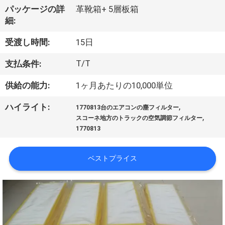
デ
パッケージの詳
革靴箱+ 5層板箱
オ
細:
受渡し時間:
15日
私
T/T
支払条件:
達
供給の能力:
1ヶ月あたりの10,000単位
に
,
ハイライト:
1770813台のエアコンの塵フィルター
つ
,
スコーネ地方のトラックの空気調節フィルター
1770813
い
て
ベストプライス
工
場