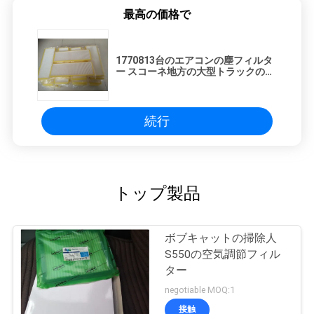
最高の価格で
1770813台のエアコンの塵フィルタ
ー スコーネ地方の大型トラックの屋
内空気調節フィルター
続行
トップ製品
ボブキャットの掃除人
S550の空気調節フィル
ター
negotiable MOQ:1
接触