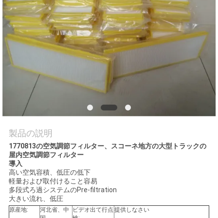
旅
行
品
質
管
理
製品の説明
1770813の空気調節フィルター、スコーネ地方の大型トラックの
私
屋内空気調節フィルター
導入
達
高い空気容積、低圧の低下
軽量および取付けること容易
に
多段式ろ過システムのPre-filtration
大きい流れ、低圧
連
原産地:
河北省、中
ビデオ出て行点
提供しなさい