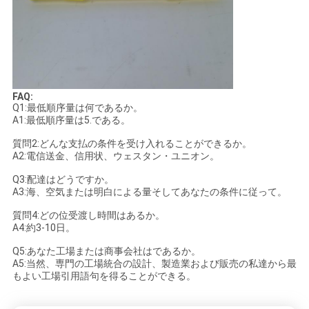
合
地
図
FAQ:
Q1:最低順序量は何であるか。
A1:最低順序量は5.である。
PRIVACY
質問2:どんな支払の条件を受け入れることができるか。
A2:電信送金、信用状、ウェスタン・ユニオン。
POLICY
Q3:配達はどうですか。
A3:海、空気または明白による量そしてあなたの条件に従って。
質問4:どの位受渡し時間はあるか。
A4:約3-10日。
Q5:あなた工場または商事会社はであるか。
A5:当然、専門の工場統合の設計、製造業および販売の私達から最
もよい工場引用語句を得ることができる。