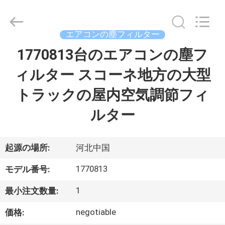
Co.,
Ltd.
All
Rights
Reserved.
エアコンの塵フィルター
Developed
by
ECER
1770813台のエアコンの塵フ
家
ィルター スコーネ地方の大型
プ
トラックの屋内空気調節フィ
ロ
ルター
ダ
ク
起源の場所:
河北中国
ト
1770813
モデル番号:
1
最小注文数量:
ビ
negotiable
価格: