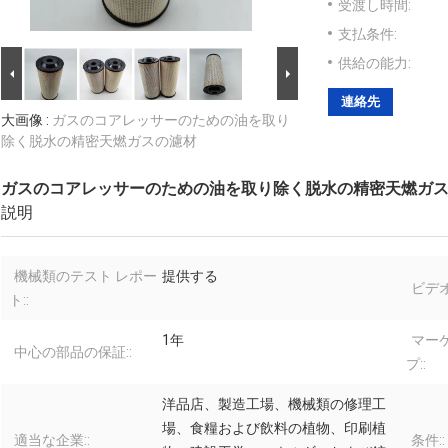
受渡し時間:
支払条件:
供給の能力:
連絡先
大画像 :
ガスのコアレッサーのための油を取り
除く脱水の精密天燃ガスの濾材
ガスのコアレッサーのための油を取り除く脱水の精密天燃ガ
説明
機械類のテスト レポー
提供する
ビデオ
ト::
1年
マー
中心の部品の保証::
プ::
洋品店、製造工場、機械類の修理工
場、食糧および飲料の植物、印刷植
適当な企業::
条件::