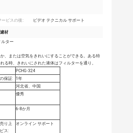
ービスの後::
ビデオ テクニカル サポート
濾材
ィルター
るか、または空気をきれいにすることができる。ある特
られる時、きれいにされた液体はフィルターを通り。
PCHG-324
の保証:
1年
河北省、中国
優秀
6-8か月
売り上
オンライン サポート
ビス: