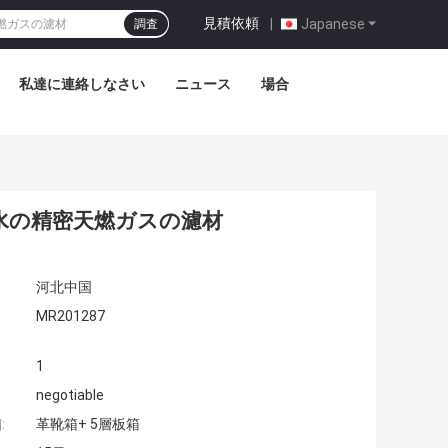
見積依頼
|
Japanese
調査
私達に連絡しなさい
ニュース
場合
水の精密天燃ガスの濾材
河北中国
MR201287
1
negotiable
:
革靴箱+ 5層板箱