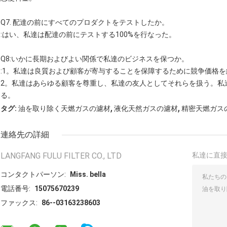
Q7. 配達の前にすべてのプロダクトをテストしたか。
:はい、私達は配達の前にテストする100%を行なった。
Q8:いかに長期およびよい関係で私達のビジネスを保つか。
:1。私達は良質および顧客が寄与することを保障するために競争価格を
2。私達はあらゆる顧客を尊重し、私達の友人としてそれらを扱う。私
る。
,
,
タグ:
油を取り除く天燃ガスの濾材
液化天然ガスの濾材
精密天燃ガス
連絡先の詳細
LANGFANG FULU FILTER CO., LTD
私達に直
コンタクトパーソン:
Miss. bella
電話番号:
15075670239
ファックス:
86--03163238603