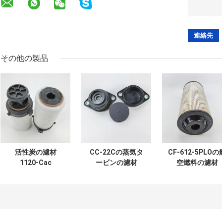
その他の製品
活性炭の濾材
CC-22Cの蒸気タ
CF-612-5PLOの
1120-Cac
ービンの濾材
空燃料の濾材
MR201287の航空
MR208180の蒸
燃料の濾材
タービンの濾材