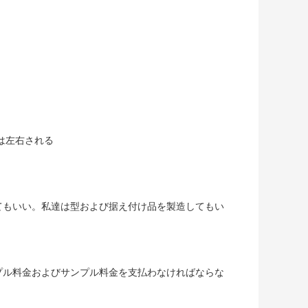
は左右される
てもいい。私達は型および据え付け品を製造してもい
プル料金およびサンプル料金を支払わなければならな