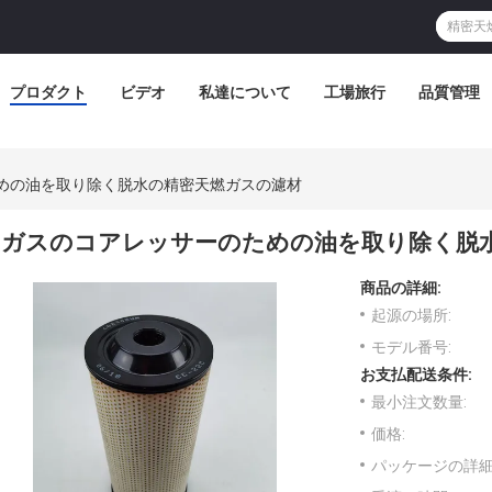
プロダクト
ビデオ
私達について
工場旅行
品質管理
めの油を取り除く脱水の精密天燃ガスの濾材
ガスのコアレッサーのための油を取り除く脱
商品の詳細:
起源の場所:
モデル番号:
お支払配送条件:
最小注文数量:
価格:
パッケージの詳細