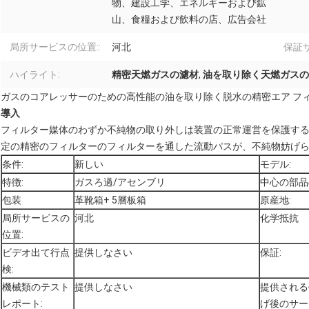
物、建設工学、エネルギーおよび鉱
山、食糧および飲料の店、広告会社
局所サービスの位置::
河北
保証サ
ハイライト:
精密天燃ガスの濾材
,
油を取り除く天燃ガスの
ガスのコアレッサーのための高性能の油を取り除く脱水の精密エア フ
導入
フィルター媒体のわずか不純物の取り外しは装置の正常運営を保護す
定の精密のフィルターのフィルターを通した流動パスが、不純物妨げ
条件:
新しい
モデル:
特徴:
ガスろ過/アセンブリ
中心の部品
包装
革靴箱+ 5層板箱
原産地:
局所サービスの
河北
化学抵抗
位置:
ビデオ出て行点
提供しなさい
保証:
検:
機械類のテスト
提供しなさい
提供される
レポート:
げ後のサー