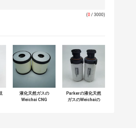
(
0
/ 3000)
航
液化天然ガスの
Parkerの液化天然
Weichai CNG
ガスのWeichaiの
気
Yuchaiの高圧天燃
国民のVI天燃ガス
ガスの濾材
の濾材の低圧
612600190993